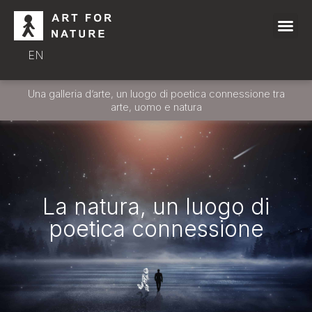
EN
Una galleria d’arte, un luogo di poetica connessione tra
arte, uomo e natura
La natura, un luogo di
poetica connessione